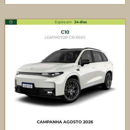
Expira em
24
dias
C10
LEAPMOTOR C10 REEV
CAMPANHA AGOSTO 2026