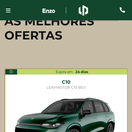
AS MELHORES
OFERTAS
Expira em
24
dias
C10
LEAPMOTOR C10 BEV